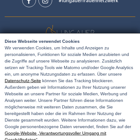
#lungauerfrauennetzwerk
Diese Webseite verwendet Cookies
Wir verwenden Cookies, um Inhalte und Anzeigen zu
personalisieren, Funktionen für soziale Medien anzubieten und
Amtsgasse 11, 5580 Tamsweg
die Zugriffe auf unsere Webseite zu analysieren. Zusätzlich
setzen wir Tracking-Tools wie Matomo und/oder Google Analytics
+436765064651
T:
ein, um anonyme Nutzungsdaten zu erfassen. Über unsere
E:
office@frauen-netzwerk.at
Datenschutz-Seite
können Sie das Tracking blockieren.
Außerdem geben wir Informationen zu Ihrer Nutzung unserer
Webseite an unsere Partner für soziale Medien, Werbung und
Analysen weiter. Unsere Partner führen diese Informationen
Unsere Öffnungszeiten:
möglicherweise mit weiteren Daten zusammen, die Sie
bereitgestellt haben oder die im Rahmen Ihrer Nutzung der
Mo, Di: 09:00 bis 12:30 Uhr
Dienste gesammelt wurden. Weitere Informationen dazu, wie
Mi: 12:30 bis 14:00 Uhr
Google personenbezogene Daten verwendet, finden Sie auf der
Google‑Website „Verantwortungsvoller Umgang mit
Do: 9:00 bis 12:30 Uhr
Geschäftsdaten“
.