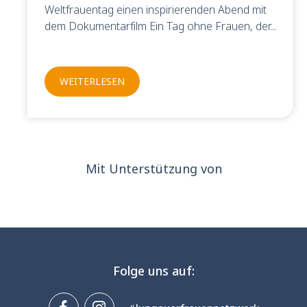
Weltfrauentag einen inspirierenden Abend mit
dem Dokumentarfilm Ein Tag ohne Frauen, der
Gleichstellungsgeschichte beleuchtet und zum
Nachdenken über gesellschaftliche
Entwicklungen anregt.
WEITERLESEN
Mit Unterstützung von
Folge uns auf: