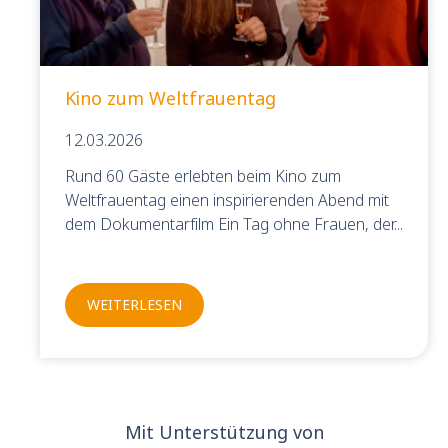
Kino zum Weltfrauentag
12.03.2026
Rund 60 Gäste erlebten beim Kino zum
Weltfrauentag einen inspirierenden Abend mit
dem Dokumentarfilm Ein Tag ohne Frauen, der
Gleichstellungsgeschichte beleuchtet und zum
Nachdenken über gesellschaftliche
Entwicklungen anregt.
WEITERLESEN
Mit Unterstützung von