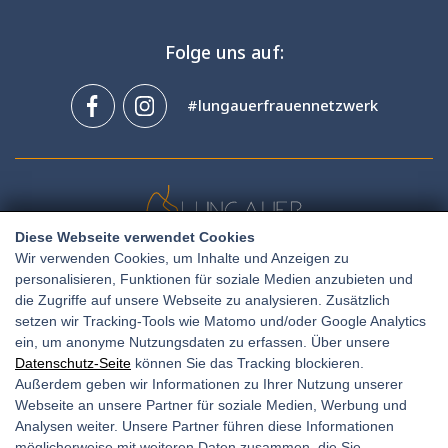
Folge uns auf:
#lungauerfrauennetzwerk
Diese Webseite verwendet Cookies
Wir verwenden Cookies, um Inhalte und Anzeigen zu
personalisieren, Funktionen für soziale Medien anzubieten und
Amtsgasse 11, 5580 Tamsweg
die Zugriffe auf unsere Webseite zu analysieren. Zusätzlich
setzen wir Tracking-Tools wie Matomo und/oder Google Analytics
+436765064651
T:
ein, um anonyme Nutzungsdaten zu erfassen. Über unsere
E:
office@frauen-netzwerk.at
Datenschutz-Seite
können Sie das Tracking blockieren.
Außerdem geben wir Informationen zu Ihrer Nutzung unserer
Webseite an unsere Partner für soziale Medien, Werbung und
Analysen weiter. Unsere Partner führen diese Informationen
Unsere Öffnungszeiten:
möglicherweise mit weiteren Daten zusammen, die Sie