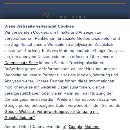
Diese Webseite verwendet Cookies
Wir verwenden Cookies, um Inhalte und Anzeigen zu
personalisieren, Funktionen für soziale Medien anzubieten und
Amtsgasse 11, 5580 Tamsweg
die Zugriffe auf unsere Webseite zu analysieren. Zusätzlich
setzen wir Tracking-Tools wie Matomo und/oder Google Analytics
+436765064651
T:
ein, um anonyme Nutzungsdaten zu erfassen. Über unsere
E:
office@frauen-netzwerk.at
Datenschutz-Seite
können Sie das Tracking blockieren.
Außerdem geben wir Informationen zu Ihrer Nutzung unserer
Webseite an unsere Partner für soziale Medien, Werbung und
Analysen weiter. Unsere Partner führen diese Informationen
Unsere Öffnungszeiten:
möglicherweise mit weiteren Daten zusammen, die Sie
bereitgestellt haben oder die im Rahmen Ihrer Nutzung der
Mo, Di: 09:00 bis 12:30 Uhr
Dienste gesammelt wurden. Weitere Informationen dazu, wie
Mi: 12:30 bis 14:00 Uhr
Google personenbezogene Daten verwendet, finden Sie auf der
Google‑Website „Verantwortungsvoller Umgang mit
Do: 9:00 bis 12:30 Uhr
Geschäftsdaten“
.
sowie nach Vereinbarung
Andere Dritte (Datenverwendung):
Google
,
Matomo