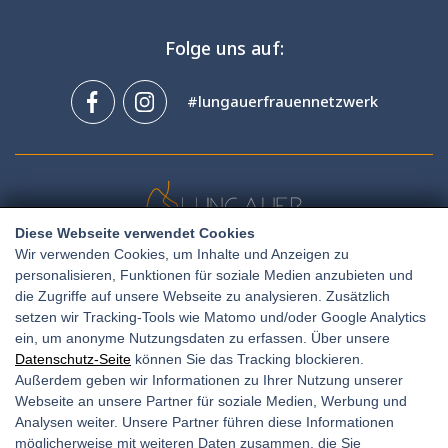
Folge uns auf:
#lungauerfrauennetzwerk
Diese Webseite verwendet Cookies
Wir verwenden Cookies, um Inhalte und Anzeigen zu
personalisieren, Funktionen für soziale Medien anzubieten und
Amtsgasse 11, 5580 Tamsweg
die Zugriffe auf unsere Webseite zu analysieren. Zusätzlich
setzen wir Tracking-Tools wie Matomo und/oder Google Analytics
+436765064651
T:
ein, um anonyme Nutzungsdaten zu erfassen. Über unsere
E:
office@frauen-netzwerk.at
Datenschutz-Seite
können Sie das Tracking blockieren.
Außerdem geben wir Informationen zu Ihrer Nutzung unserer
Webseite an unsere Partner für soziale Medien, Werbung und
Analysen weiter. Unsere Partner führen diese Informationen
Unsere Öffnungszeiten:
möglicherweise mit weiteren Daten zusammen, die Sie